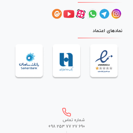
نمادهای اعتماد
شماره تماس
+98 253 77 27 690