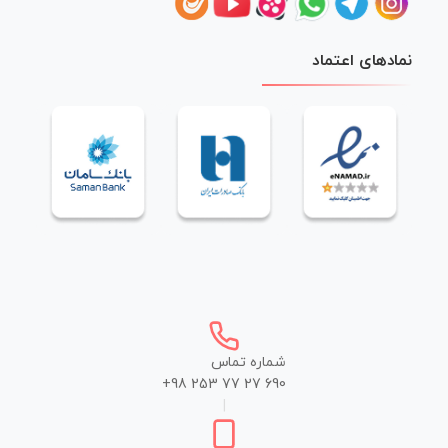
نمادهای اعتماد
شماره تماس
+98 253 77 27 690
|