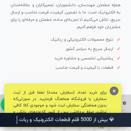
همراه مطمئن مهندسان، دانشجویان، تعمیرکاران و علاقه‌مندان
به الکترونیک است. ما با تضمین کیفیت، قیمت مناسب و ارسال
سریع، تلاش می‌کنیم تا تجربه‌ای ساده، مطمئن و حرفه‌ای را برای
مشتریان خود فراهم کنیم.
تنوع محصولات الکترونیکی و رباتیک
ارسال سریع به سراسر کشور
پشتیبانی تخصصی و مشاوره خرید
قطعات با کیفیت و قیمت مناسب
×
برای خرید تعداد (سفارش عمده) لطفا قبل از ثبت
سفارش با فروشگاه هماهنگ فرمایید. در صورتی‌که
© تمامی حقوق برای فروشگاه تخصصی قم الکترونیک محفوظ می‌باشد.
بدون هماهنگی سفارش ثبت شود و موجودی کالا کافی
نباشد، مبلغ پرداختی پس از کسر کارمزدهای بانکی و
مالیاتی به حساب شما بازگشت داده خواهد شد.
💎 بیش از 5000 قلم قطعات الکترونیک و رباتیک