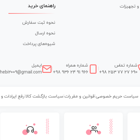
راهنمای خرید
ر و تجهیزات
نحوه ثبت سفارش
نحوه ارسال
شیوه‌های پرداخت
شماره تماس
شماره همراه
ایمیل
|
|
hebi2009@gmail.com
+98 936 24 91 966
+98 253 77 27 690
سیاست حریم خصوصی
|
قوانین و مقررات
|
سیاست بازگشت کالا
|
رفع ایرادات و