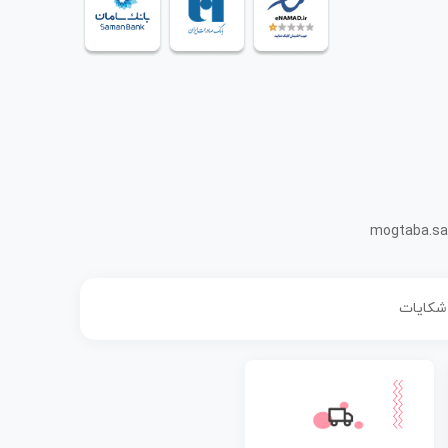
mogtaba.sa
 شکایات