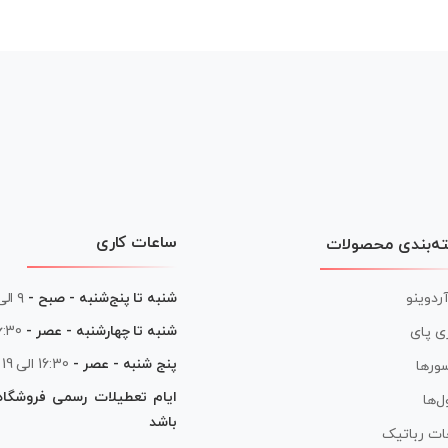
ساعات کاری
ه‌بندی محصولات
آردوینو
شنبه تا پنج‌شنبه - صبح -
۹ الی ۱۳
شنبه تا چهارشنبه - عصر -
16:30 الی
ی پای
پنج شنبه - عصر -
16:30 الی 19
ورها
ایام تعطیلات رسمی فروشگا
ل‌ها
باشد
ات رباتیک