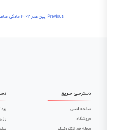
راهبری
Previous:
پین هدر 2×40 مادگی صاف
نوشته
دسترسی سریع
دست
صفحه اصلی
برد 
فروشگاه
رزبر
مجله قم الکترونیک
سنس