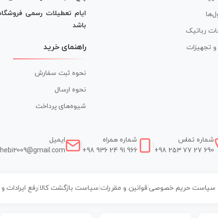
ایام تعطیلات رسمی فروشگا
ل‌ها
باشد
ات رباتیک
راهنمای خرید
ر و تجهیزات
نحوه ثبت سفارش
نحوه ارسال
شیوه‌های پرداخت
شماره تماس
شماره همراه
ایمیل
|
|
hebi2009@gmail.com
+98 936 24 91 966
+98 253 77 27 690
سیاست حریم خصوصی
|
قوانین و مقررات
|
سیاست بازگشت کالا
|
رفع ایرادات و