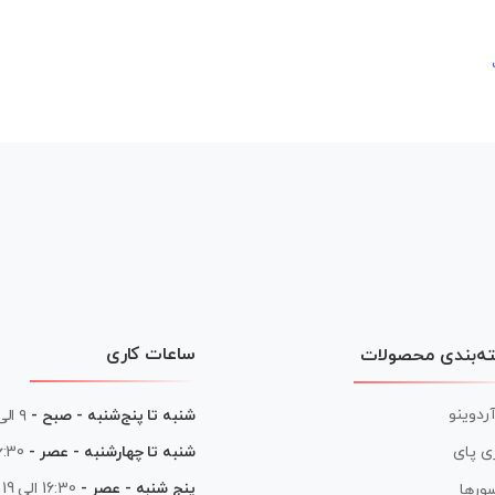
ساعات کاری
ه‌بندی محصولات
آردوینو
شنبه تا پنج‌شنبه - صبح -
۹ الی ۱۳
شنبه تا چهارشنبه - عصر -
16:30 الی
ی پای
پنج شنبه - عصر -
16:30 الی 19
ورها