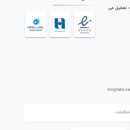
ه تعطیل می
mogtaba.sa
 شکایات