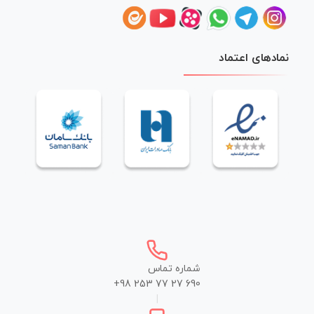
نمادهای اعتماد
شماره تماس
+98 253 77 27 690
|