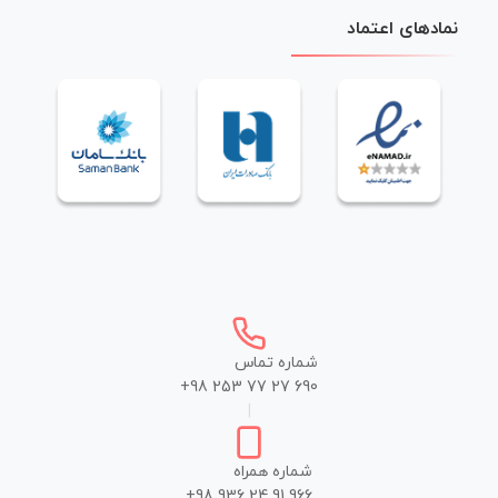
نمادهای اعتماد
شماره تماس
+98 253 77 27 690
|
شماره همراه
+98 936 24 91 966