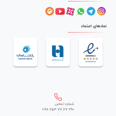
نمادهای اعتماد
شماره تماس
+98 253 77 27 690
|