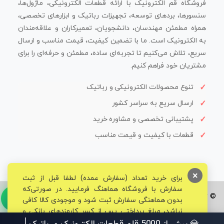
فروشگاه قم الکترونیک با ارائه قطعات الکترونیکی، ماژول‌ها،
سنسورها، بردهای توسعه، تجهیزات رباتیک و ابزارهای تخصصی،
همراه مطمئن مهندسان، دانشجویان، تعمیرکاران و علاقه‌مندان
به الکترونیک است. ما با تضمین کیفیت، قیمت مناسب و ارسال
سریع، تلاش می‌کنیم تا تجربه‌ای ساده، مطمئن و حرفه‌ای را برای
مشتریان خود فراهم کنیم.
تنوع محصولات الکترونیکی و رباتیک
ارسال سریع به سراسر کشور
پشتیبانی تخصصی و مشاوره خرید
قطعات با کیفیت و قیمت مناسب
×
برای خرید تعداد (سفارش عمده) لطفا قبل از ثبت
سفارش با فروشگاه هماهنگ فرمایید. در صورتی‌که
© تمامی حقوق برای فروشگاه تخصصی قم الکترونیک محفوظ می‌باشد.
بدون هماهنگی سفارش ثبت شود و موجودی کالا کافی
نباشد، مبلغ پرداختی پس از کسر کارمزدهای بانکی و
مالیاتی به حساب شما بازگشت داده خواهد شد.