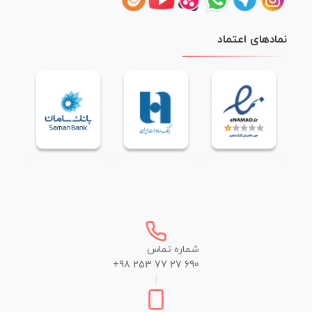
نمادهای اعتماد
شماره تماس
+98 253 77 27 690
|