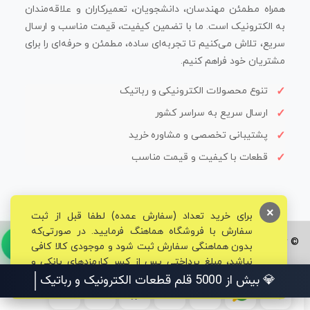
همراه مطمئن مهندسان، دانشجویان، تعمیرکاران و علاقه‌مندان
به الکترونیک است. ما با تضمین کیفیت، قیمت مناسب و ارسال
سریع، تلاش می‌کنیم تا تجربه‌ای ساده، مطمئن و حرفه‌ای را برای
مشتریان خود فراهم کنیم.
تنوع محصولات الکترونیکی و رباتیک
ارسال سریع به سراسر کشور
پشتیبانی تخصصی و مشاوره خرید
قطعات با کیفیت و قیمت مناسب
×
برای خرید تعداد (سفارش عمده) لطفا قبل از ثبت
سفارش با فروشگاه هماهنگ فرمایید. در صورتی‌که
© تمامی حقوق برای فروشگاه تخصصی قم الکترونیک محفوظ می‌باشد.
بدون هماهنگی سفارش ثبت شود و موجودی کالا کافی
نباشد، مبلغ پرداختی پس از کسر کارمزدهای بانکی و
مالیاتی به حساب شما بازگشت داده خواهد شد.
💎 بیش از 5000 قلم قطعات الکترونیک و رباتیک