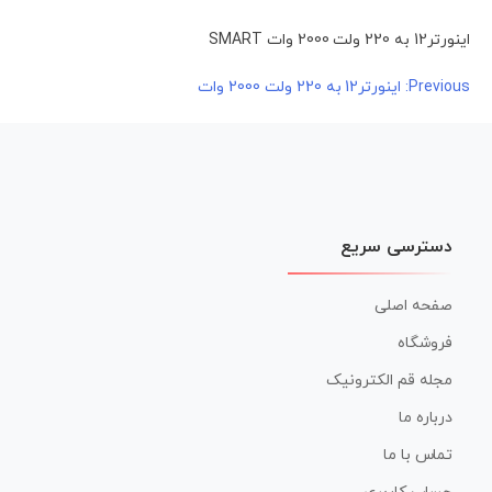
اینورتر12 به 220 ولت 2000 وات SMART
راهبری
Previous:
اینورتر12 به 220 ولت 2000 وات
نوشته
دسترسی سریع
صفحه اصلی
فروشگاه
مجله قم الکترونیک
درباره ما
تماس با ما