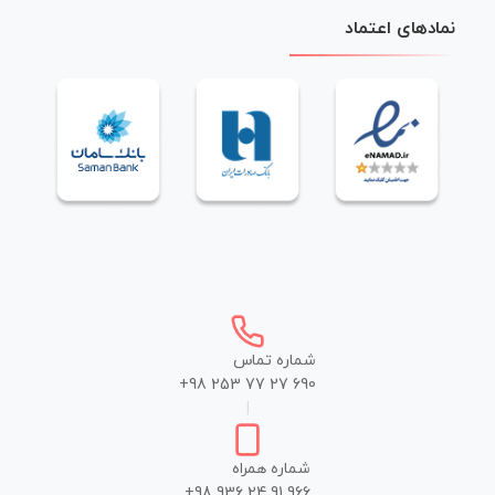
نمادهای اعتماد
شماره تماس
+98 253 77 27 690
|
شماره همراه
+98 936 24 91 966