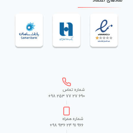
نمادهای اعتماد
شماره تماس
+98 253 77 27 690
|
شماره همراه
+98 936 24 91 966
|