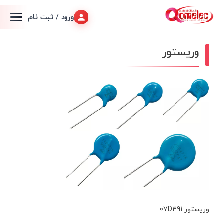
ورود / ثبت نام
وریستور
وریستور 07D391