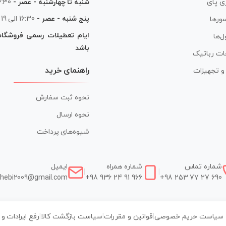
شنبه تا چهارشنبه - عصر -
16:30 الی
ی پای
پنج شنبه - عصر -
16:30 الی 19
ورها
ایام تعطیلات رسمی فروشگا
ل‌ها
باشد
ات رباتیک
راهنمای خرید
ر و تجهیزات
نحوه ثبت سفارش
نحوه ارسال
شیوه‌های پرداخت
شماره تماس
شماره همراه
ایمیل
|
|
hebi2009@gmail.com
+98 936 24 91 966
+98 253 77 27 690
سیاست حریم خصوصی
|
قوانین و مقررات
|
سیاست بازگشت کالا
|
رفع ایرادات و