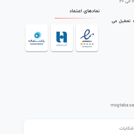
 20
نمادهای اعتماد
ه تعطیل می
mogtaba.sa
 شکایات