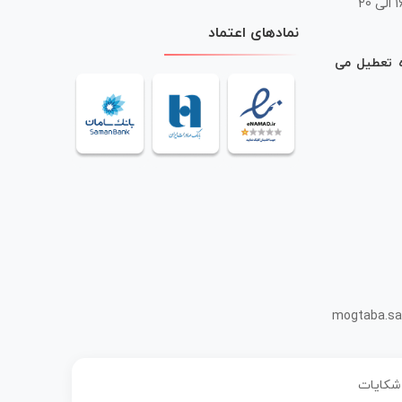
 20
نمادهای اعتماد
ه تعطیل می
mogtaba.sa
 شکایات