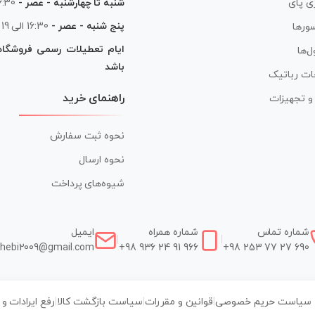
شنبه تا چهارشنبه - عصر -
16:30 الی
ی پای
پنج شنبه - عصر -
16:30 الی 19
ورها
ایام تعطیلات رسمی فروشگا
ل‌ها
باشد
ات رباتیک
راهنمای خرید
ر و تجهیزات
نحوه ثبت سفارش
نحوه ارسال
شیوه‌های پرداخت
شماره تماس
شماره همراه
ایمیل
|
|
hebi2009@gmail.com
+98 936 24 91 966
+98 253 77 27 690
سیاست حریم خصوصی
|
قوانین و مقررات
|
سیاست بازگشت کالا
|
رفع ایرادات و