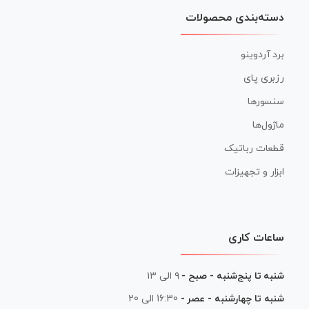
دسته‌بندی محصولات
برد آردوینو
رزبری پای
سنسورها
ماژول‌ها
قطعات رباتیک
ابزار و تجهیزات
ساعات کاری
شنبه تا پنج‌شنبه - صبح -
۹ الی ۱۳
شنبه تا چهارشنبه - عصر -
16:30 الی 20