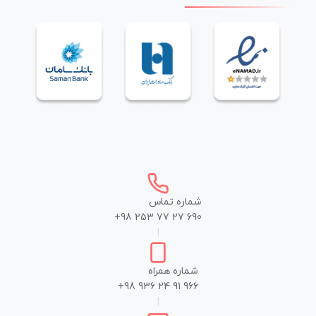
شماره تماس
+98 253 77 27 690
|
شماره همراه
+98 936 24 91 966
|