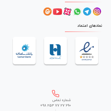
نمادهای اعتماد
شماره تماس
+98 253 77 27 690