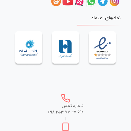
نمادهای اعتماد
شماره تماس
+98 253 77 27 690
|