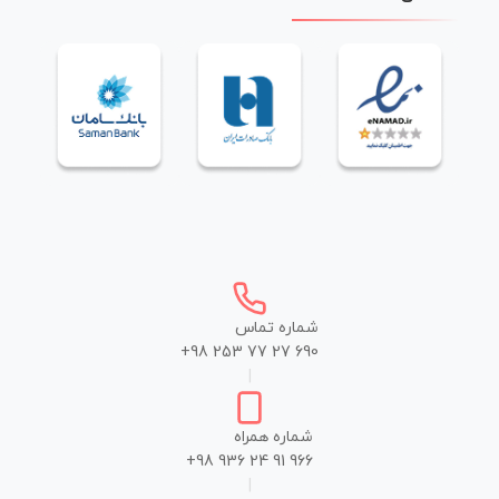
شماره تماس
+98 253 77 27 690
|
شماره همراه
+98 936 24 91 966
|