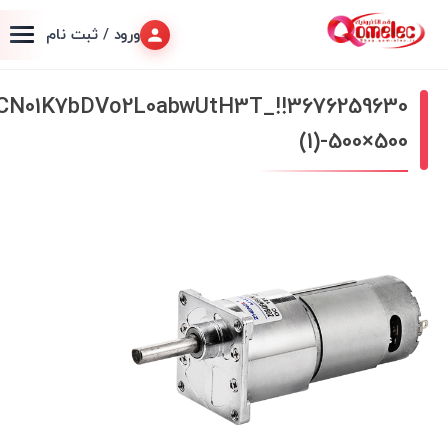
ورود / ثبت نام
O1CN01K7bDVo2L0abwUtH3T_!!3676259630
(1)-500×500