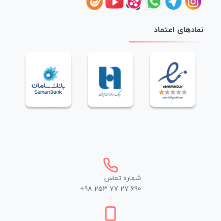
نمادهای اعتماد
شماره تماس
+98 253 77 27 690
|