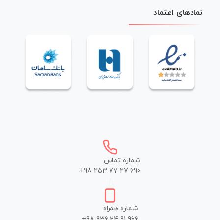
نمادهای اعتماد
شماره تماس
+98 253 77 27 690
|
شماره همراه
+98 936 24 91 966