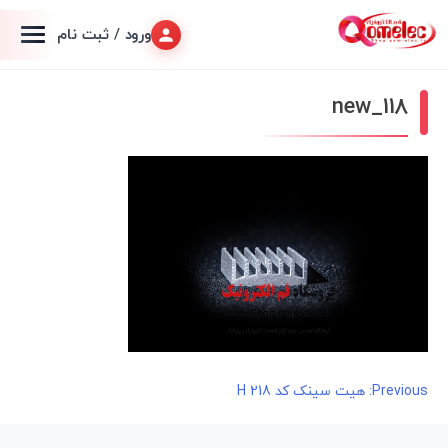
ورود / ثبت نام
118_new
راهبری
Previous:
هیت سینک کد H 218
نوشته