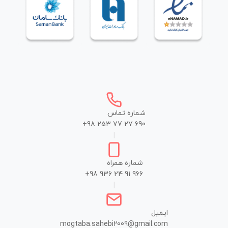
شماره تماس
+98 253 77 27 690
|
شماره همراه
+98 936 24 91 966
|
ایمیل
mogtaba.sahebi2009@gmail.com