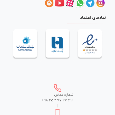
نمادهای اعتماد
شماره تماس
+98 253 77 27 690
|