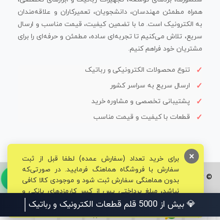
همراه مطمئن مهندسان، دانشجویان، تعمیرکاران و علاقه‌مندان
به الکترونیک است. ما با تضمین کیفیت، قیمت مناسب و ارسال
سریع، تلاش می‌کنیم تا تجربه‌ای ساده، مطمئن و حرفه‌ای را برای
مشتریان خود فراهم کنیم.
تنوع محصولات الکترونیکی و رباتیک
ارسال سریع به سراسر کشور
پشتیبانی تخصصی و مشاوره خرید
قطعات با کیفیت و قیمت مناسب
×
برای خرید تعداد (سفارش عمده) لطفا قبل از ثبت
سفارش با فروشگاه هماهنگ فرمایید. در صورتی‌که
© تمامی حقوق برای فروشگاه تخصصی قم الکترونیک محفوظ می‌باشد.
بدون هماهنگی سفارش ثبت شود و موجودی کالا کافی
نباشد، مبلغ پرداختی پس از کسر کارمزدهای بانکی و
مالیاتی به حساب شما بازگشت داده خواهد شد.
💎 بیش از 5000 قلم قطعات الکترونیک و رباتیک