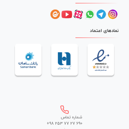
نمادهای اعتماد
شماره تماس
+98 253 77 27 690