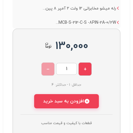
رله میشو مخابراتی ۱۲ ولت ۲ آمپر ۸ پین...
MCB-S-212-C-S -8PIN-2A-0/2W...
130,000
−
+
حداقل: 1 - حداکثر: 4
افزودن به سبد خرید
قطعات با کیفیت و قیمت مناسب