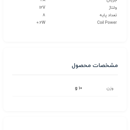
جریان
2A
ولتاژ
12V
تعداد پایه
8
0.2W
Coil Power
مشخصات محصول
وزن
10 g