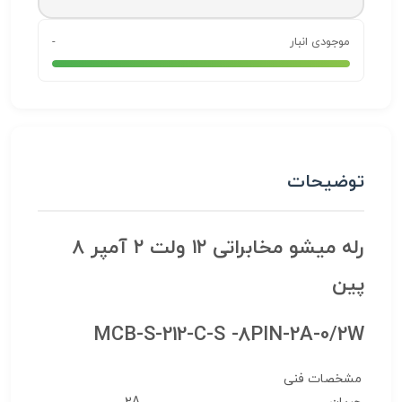
موجودی انبار
-
توضیحات
رله میشو مخابراتی ۱۲ ولت ۲ آمپر ۸
پین
MCB-S-212-C-S -8PIN-2A-0/2W
مشخصات فنی