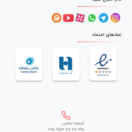
نمادهای اعتماد
شماره تماس
+98 253 77 27 690