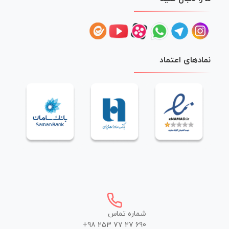
نمادهای اعتماد
شماره تماس
+98 253 77 27 690