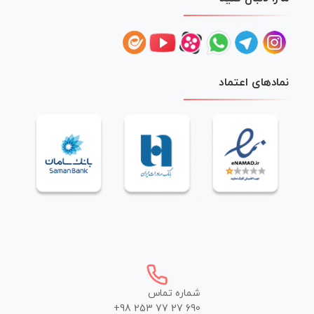
نمادهای اعتماد
شماره تماس
+98 253 77 27 690