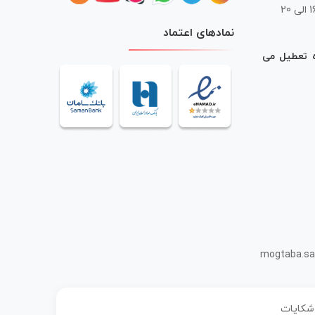
 20
نمادهای اعتماد
ه تعطیل می
mogtaba.sa
 شکایات