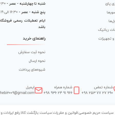
شنبه تا چهارشنبه - عصر -
16:30 الی
ی پای
پنج شنبه - عصر -
16:30 الی 19
ورها
ایام تعطیلات رسمی فروشگا
ل‌ها
باشد
ات رباتیک
راهنمای خرید
ر و تجهیزات
نحوه ثبت سفارش
نحوه ارسال
شیوه‌های پرداخت
شماره تماس
شماره همراه
ایمیل
|
|
hebi2009@gmail.com
+98 936 24 91 966
+98 253 77 27 690
سیاست حریم خصوصی
|
قوانین و مقررات
|
سیاست بازگشت کالا
|
رفع ایرادات و